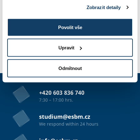
Zobrazit detaily
TUITION
Povolit vše
PHOTO GALLERY
Upravit
APPLICATION
Odmítnout
+420 603 836 740
7:30 – 17:00 hrs.
studium@esbm.cz
We respond within 24 hours