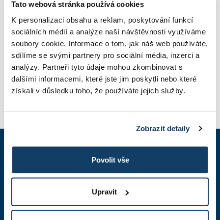
Tato webová stránka používá cookies
K personalizaci obsahu a reklam, poskytování funkcí
TUITION
sociálních médií a analýze naší návštěvnosti využíváme
soubory cookie. Informace o tom, jak náš web používáte,
sdílíme se svými partnery pro sociální média, inzerci a
analýzy. Partneři tyto údaje mohou zkombinovat s
PHOTO GALLERY
dalšími informacemi, které jste jim poskytli nebo které
získali v důsledku toho, že používáte jejich služby.
APPLICATION
Zobrazit detaily
+420 603 836 740
Povolit vše
7:30 – 17:00 hrs.
Upravit
studium@esbm.cz
We respond within 24 hours