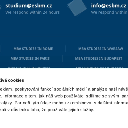
studium@esbm.cz
info@esbm.cz
We respond within 24 hours
We respond within
MBA STUDIES IN ROME
MBA STUDIES IN WARSAW
MBA STUDIES IN PARIS
MBA STUDIES IN BUDAPEST
MBA STUDIES IN VIENNA
MBA STUDIES IN LJUBLJANA
MBA STUDIES IN ATHENS
MBA STUDIES IN COPENHAGE
ívá cookies
reklam, poskytování funkcí sociálních médií a analýze naší návš
 Informace o tom, jak náš web používáte, sdílíme se svými par
analýzy. Partneři tyto údaje mohou zkombinovat s dalšími informa
kali v důsledku toho, že používáte jejich služby.