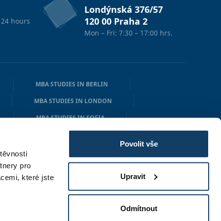
Londýnská 376/57
120 00 Praha 2
 24 hours
Mon – Fri: 7:30 – 17:00 hrs.
MBA STUDIES IN BERLIN
MBA STUDIES IN LONDON
MBA STUDIES IN SOFIA
N
MBA STUDIES IN OSLO
Povolit vše
těvnosti
tnery pro
Upravit
cemi, které jste
Odmítnout
Created by
digihive