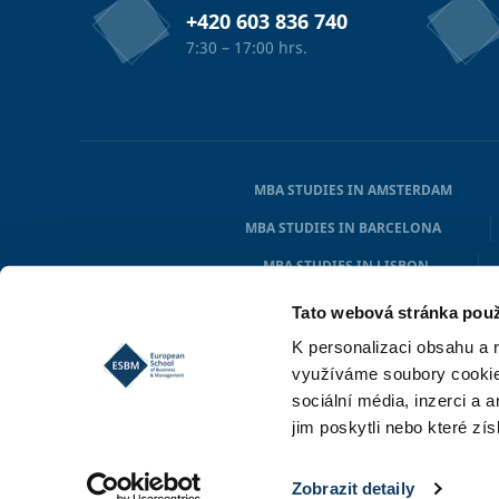
+420 603 836 740
7:30 – 17:00 hrs.
MBA STUDIES IN AMSTERDAM
MBA STUDIES IN BARCELONA
MBA STUDIES IN LISBON
MBA STUDIES IN HAMBURG
Tato webová stránka použ
K personalizaci obsahu a 
využíváme soubory cookie.
sociální média, inzerci a 
jim poskytli nebo které zís
Zobrazit detaily
© 2026 European School of Business & Management (ESBM)