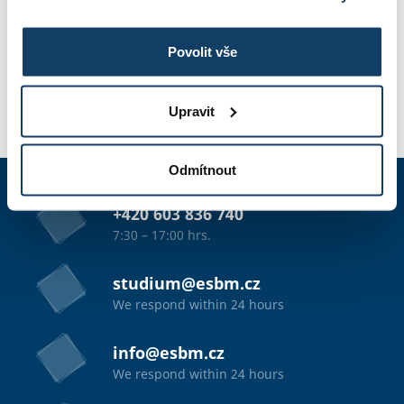
PHOTO GALLERY
Povolit vše
Upravit
APPLICATION
Odmítnout
+420 603 836 740
7:30 – 17:00 hrs.
studium@esbm.cz
We respond within 24 hours
info@esbm.cz
We respond within 24 hours