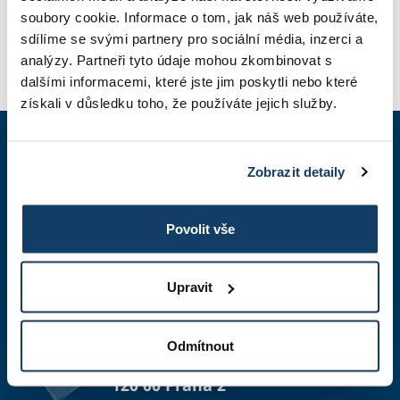
PHOTO GALLERY
soubory cookie. Informace o tom, jak náš web používáte,
sdílíme se svými partnery pro sociální média, inzerci a
analýzy. Partneři tyto údaje mohou zkombinovat s
APPLICATION
dalšími informacemi, které jste jim poskytli nebo které
získali v důsledku toho, že používáte jejich služby.
+420 603 836 740
Zobrazit detaily
7:30 – 17:00 hrs.
Povolit vše
studium@esbm.cz
We respond within 24 hours
Upravit
info@esbm.cz
We respond within 24 hours
Odmítnout
Londýnská 376/57
120 00 Praha 2