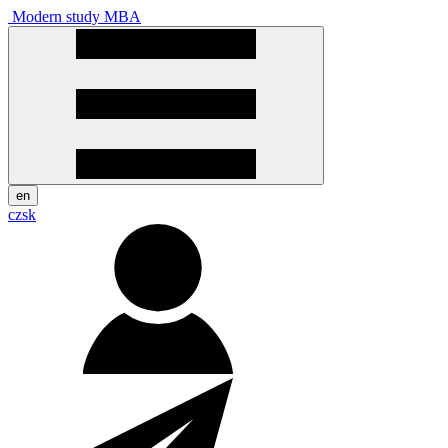
Modern study MBA
en
cz
sk