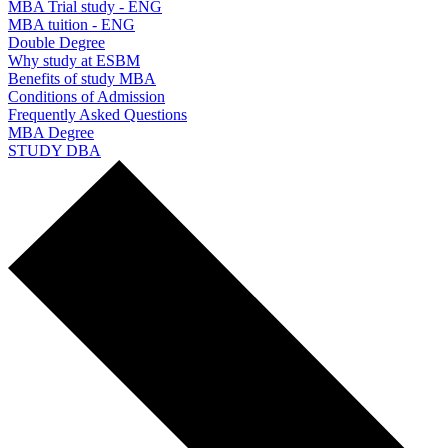
MBA Trial study - ENG
MBA tuition - ENG
Double Degree
Why study at ESBM
Benefits of study MBA
Conditions of Admission
Frequently Asked Questions
MBA Degree
STUDY DBA