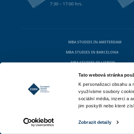
7:30 – 17:00 hrs.
MBA STUDIES IN AMSTERDAM
MBA STUDIES IN BARCELONA
MBA STUDIES IN LISBON
MBA STUDIES IN HAMBURG
Tato webová stránka použ
K personalizaci obsahu a 
využíváme soubory cookie.
sociální média, inzerci a 
jim poskytli nebo které zís
Zobrazit detaily
© 2026 European School of Business & Management (ESBM)