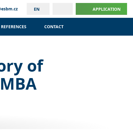
@esbm.cz
EN
APPLICATION
REFERENCES
CONTACT
ory of
d MBA