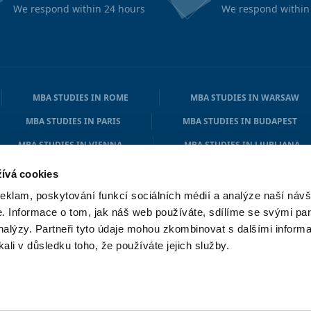
We respond within 24 hours
We respond within
MBA STUDIES IN ROME
MBA STUDIES IN WARSAW
MBA STUDIES IN PARIS
MBA STUDIES IN BUDAPEST
MBA STUDIES IN VIENNA
MBA STUDIES IN LJUBLJANA
MBA STUDIES IN ATHENS
MBA STUDIES IN COPENHAGE
ívá cookies
reklam, poskytování funkcí sociálních médií a analýze naší návš
 Informace o tom, jak náš web používáte, sdílíme se svými par
analýzy. Partneři tyto údaje mohou zkombinovat s dalšími informa
kali v důsledku toho, že používáte jejich služby.