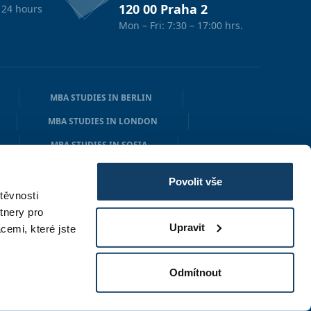
120 00 Praha 2
 24 hours
Mon – Fri: 7:30 – 17:00 hrs.
MBA STUDIES IN BERLIN
MBA STUDIES IN LONDON
MBA STUDIES IN SOFIA
N
MBA STUDIES IN OSLO
Povolit vše
těvnosti
tnery pro
Upravit
cemi, které jste
Odmítnout
Created by
digihive