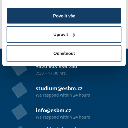
PHOTO GALLERY
Povolit vše
Upravit
APPLICATION
Odmítnout
+420 603 836 740
7:30 – 17:00 hrs.
studium@esbm.cz
We respond within 24 hours
info@esbm.cz
We respond within 24 hours