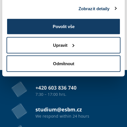
Zobrazit detaily
TUITION
Povolit vše
PHOTO GALLERY
Upravit
APPLICATION
Odmítnout
+420 603 836 740
7:30 – 17:00 hrs.
studium@esbm.cz
We respond within 24 hours